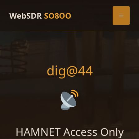
Skip
to
WebSDR
SO8OO
Menu
content
dig@44
HAMNET Access Only