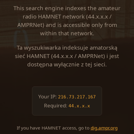
This search engine indexes the amateur
radio HAMNET network (44.x.x.x /
AMPRNet) and is accessible only from
within that network.
Ta wyszukiwarka indeksuje amatorską
sieć HAMNET (44.x.x.x / AMPRNet) i jest
dostępna wyłącznie z tej sieci.
Your IP:
216.73.217.167
Required:
44.x.x.x
If you have HAMNET access, go to
dig.ampr.org