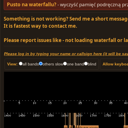
flufixx
12:08
Pusto na waterfallu?
- wyczyść pamięć podręczną prz
ostatnio wlasnie sie zainteresowalem radiem AM ale n
Something is not working? Send me a short message
ALPHA5531
17:02
It is fastest way to contact me.
BRx
18:06
Please report issues like - not loading waterfall or la
[1.jpg](
https://imgur.com/a/hZpw6c3
)
Tigran
01:00
Please log in by typing your name or callsign here (it will be save
View:
all bands
others slow
one band
blind
Allow keyboa
1020
18:45
BOT
че
undercover_elephant
20:45
Plywi
05:15
r-test123
15:06
BOT
hi