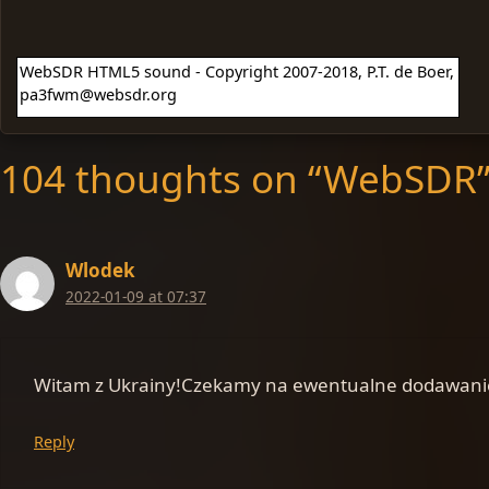
WebSDR HTML5 sound - Copyright 2007-2018, P.T. de Boer,
pa3fwm@websdr.org
104 thoughts on “WebSDR
Wlodek
2022-01-09 at 07:37
Witam z Ukrainy!Czekamy na ewentualne dodawani
Reply