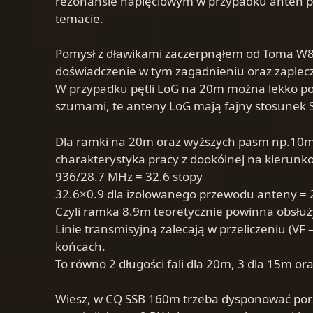
rezonansie napięciowym w przypadku anten pę
temacie.
Pomysł z dławikami zaczerpnąłem od Toma W8
doświadczenie w tym zagadnieniu oraz zaplecz
W przypadku pętli LoG na 20m można lekko pod
szumami, te anteny LoG mają fajny stosunek S
Dla ramki na 20m oraz wyższych pasm np.10m,
charakterystyka pracy z dookólnej na kierunko
936/28.7 MHz = 32.6 stopy
32.6×0.9 dla izolowanego przewodu anteny = 2
Czyli ramka 8.9m teoretycznie powinna obsłuż
Linie transmisyjną zalecają w przeliczeniu (VF
końcach.
To równo 2 długości fali dla 20m, 3 dla 15m or
Wiesz, w CQ SSB 160m trzeba dysponować porz