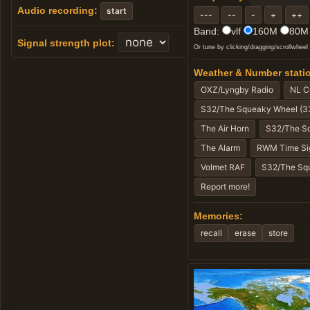
Tu możesz wyszukać i wysłuchać różne częstotliwości k
Audio recording:
start
czyli bez nośnej lsb dolna cząstka am, usb górna cząst
Band:
vlf
160M
80
Signal strength plot:
Piotr so8oo
Or tune by clicking/dragging/scrollwheel
18:41
@everyone Pasmo 80m zostało przełączone na orygina
Weather & Number stati
przez magistralę ALSA 16-bit. Zastępuje on dotychcza
dynamiki, czystszym odbiorem słabych sygnałów obok s
The 80m band has been switched to a genuine SDRplay R
replaces the previous RTL-SDR (8-bit). This change shou
next to strong stations, and overall improved listening
Piotr so8oo
13:48
@everyone 
 FT8DB — nowy projekt na WebSDR SO8OO
Memories:
Uruchomiłem FT8DB i szukam osób chętnych do przet
https://sdr.so8oo.net/ft8db/
Co znajdziecie na stronie:
 Mapę na żywo ze wszystkimi CQ dekodowanymi n