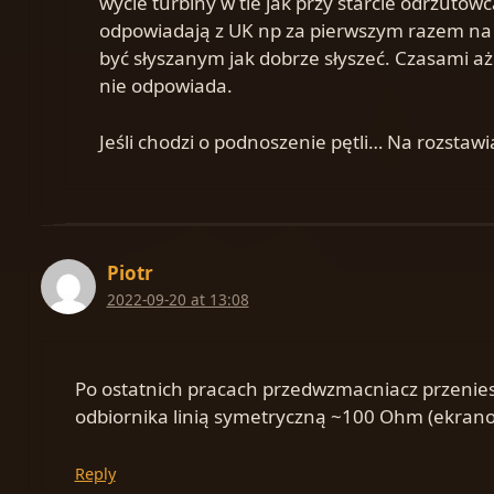
wycie turbiny w tle jak przy starcie odrzutowca
odpowiadają z UK np za pierwszym razem na mo
być słyszanym jak dobrze słyszeć. Czasami aż p
nie odpowiada.
Jeśli chodzi o podnoszenie pętli… Na rozstawi
Piotr
2022-09-20 at 13:08
Po ostatnich pracach przedwzmacniacz przeniesi
odbiornika linią symetryczną ~100 Ohm (ekra
Reply