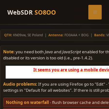
PiotrPJ
21:14
Skip
hej
to
WebSDR
SO8OO
Menu
content
Dijkstra
21:38
Reckless
16:36
QTH:
KN09vw, SE Poland |
Antenna:
FO0AAA + BOG |
Bands:
V
xavier96
12:20
Note:
you need both
Java
and
JavaScript
enabled for th
xavier96
12:20
disabled or its version is too old (i.e., pre-1.4.2).
It seems you are using a mobile device
columb
15:02
Audio problems:
flufixx
If you are using Firefox go to "Edit" 
12:07
settings in "Default for all websites". If there is still 
flufixx
12:07
Nothing on waterfall
- flush browser cache and del
czesdc