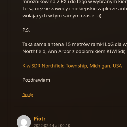
mnożników na 2 RX i do tego w wybranym kier
To są ciężkie zawody i niekiepskie zaplecze a
wołających w tym samym czasie :-))
P.S.
Taka sama antena 15 metrów ramki LoG dla wyż
Northfield, Ann Arbor z odbiornikiem KIWISdr,
KiwiSDR Northfield Township, Michigan, USA
Pozdrawiam
Reply
Piotr
2022-02-14 at 00:10