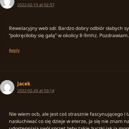
2022-02-13 at 02:57
Rewelacyjny web sdr. Bardzo dobry odbiór słabych sy
“pokręciłoby się gałą” w okolicy 8-9mhz. Pozdrawiam.
Reply
Jacek
2022-02-20 at 03:14
Nie wiem ocb, ale jest coś strasznie fascynującego 
nasłuchiwać co się dzieje w eterze, ja się nie znam 
udostępniają swój sprzęt żeby takie żuczki jak ja mog