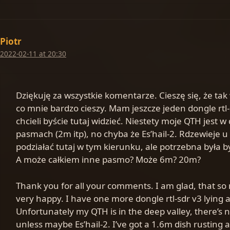
Piotr
2022-02-11 at 20:30
Dziękuję za wszystkie komentarze. Cieszę się, że ta
co mnie bardzo cieszy. Mam jeszcze jeden dongle rtl
chcieli byście tutaj widzieć. Niestety moje QTH jest 
pasmach (2m itp), no chyba że Es’hail-2. Rdzewieje
podziałać tutaj w tym kierunku, ale potrzebna była b
A może całkiem inne pasmo? Może 6m? 20m?
Thank you for all your comments. I am glad, that s
very happy. I have one more dongle rtl-sdr v3 lying 
Unfortunately my QTH is in the deep valley, there’s n
unless maybe Es’hail-2. I’ve got a 1.6m dish rusting at