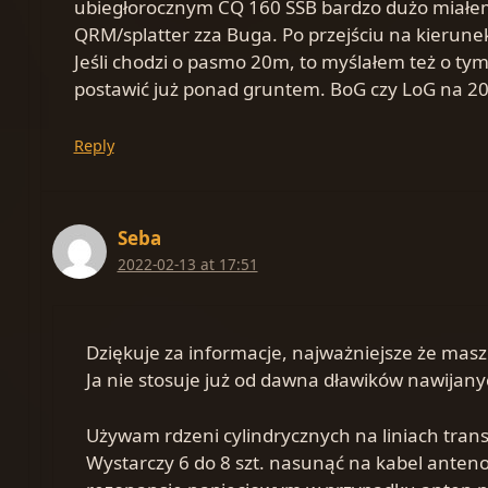
ubiegłorocznym CQ 160 SSB bardzo dużo miałem m
QRM/splatter zza Buga. Po przejściu na kierunek
Jeśli chodzi o pasmo 20m, to myślałem też o tym
postawić już ponad gruntem. BoG czy LoG na 20m 
Reply
Seba
2022-02-13 at 17:51
Dziękuje za informacje, najważniejsze że masz 
Ja nie stosuje już od dawna dławików nawijany
Używam rdzeni cylindrycznych na liniach transm
Wystarczy 6 do 8 szt. nasunąć na kabel anteno