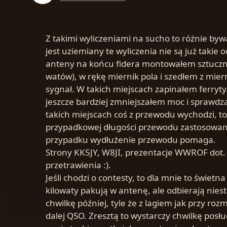
Z takimi wyliczeniami na sucho to różnie byw
jest uziemiany te wyliczenia nie są już takie
anteny na końcu fidera montowałem sztuczn
watów), w rękę miernik pola i szedłem z mier
sygnał. W takich miejscach zapinałem ferry
jeszcze bardziej zmniejszałem moc i sprawdza
takich miejscach coś z przewodu wychodzi, to 
przypadkowej długości przewodu zastosowane 
przypadku wydłużenie przewodu pomaga.
Strony KK5JY, W8JI, prezentacje WWROF dot.
przetrawienia :).
Jeśli chodzi o contesty, to dla mnie to świet
kilowaty pakują w antenę, ale odbierają nies
chwilkę później, tyle że z lagiem jak przy ro
dalej QSO. Zresztą to wystarczy chwilkę posł