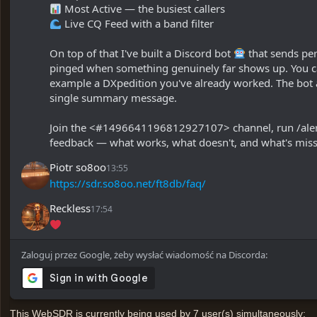
 Most Active — the busiest callers
 Live CQ Feed with a band filter
On top of that I've built a Discord bot 
 that sends pe
pinged when something genuinely far shows up. You can 
example a DXpedition you've already worked. The bot al
single summary message.
Join the <#1496641196812927107> channel, run /alerts sh
feedback — what works, what doesn't, and what's miss
Piotr so8oo
13:55
https://sdr.so8oo.net/ft8db/faq/
Reckless
17:54
Zaloguj przez Google, żeby wysłać wiadomość na Discorda:
This WebSDR is currently being used by
7
user(s) simultaneousl