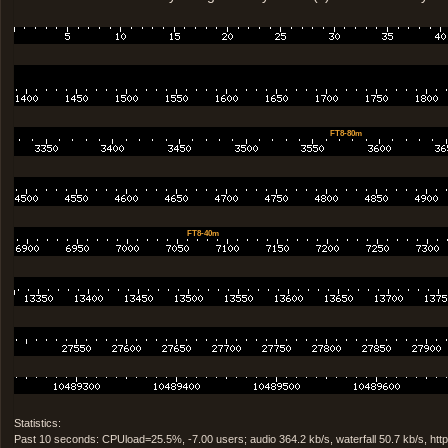
FT8-80m
FT8-40m
Statistics:
Past 10 seconds: CPUload=25.5%, -7.00 users; audio 364.2 kb/s, waterfall 50.7 kb/s, http